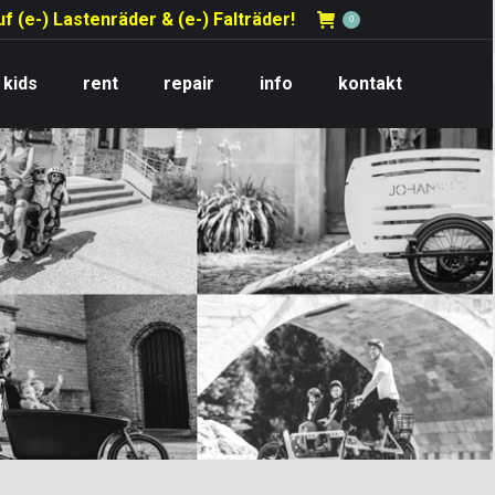
f (e-) Lastenräder & (e-) Falträder!
0
kids
rent
repair
info
kontakt