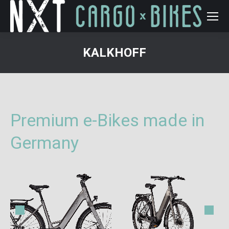
KALKHOFF
You are here:
Premium e-Bikes made in
Germany